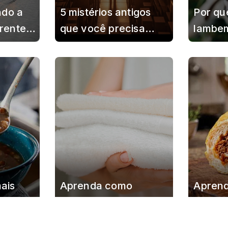
ndo a
5 mistérios antigos
Por qu
frente
que você precisa
lambe
vança
conhecer
provoca
 do ano
mais
Aprenda como
Aprend
iminuem
conservar as toalhas
buraco
 do
de banho e mantê-las
forno 