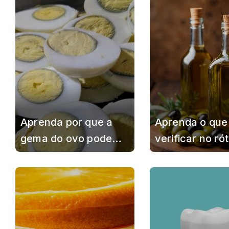
forma correta
estrague mais 
Aprenda por que a
Aprenda o que
gema do ovo pode
verificar no ró
ficar com uma borda
azeite de oliva
verde e descubra se
escolher um p
ela pode ser
de melhor qual
consumida