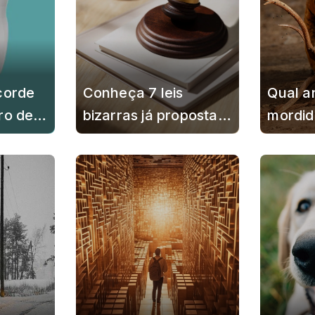
corde
Conheça 7 leis
Qual a
ro de
bizarras já propostas
mordid
ser
no Brasil
poder