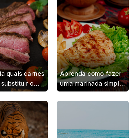
ante que passa
nova descoberta
cebido
a quais carnes
Aprenda como fazer
substituir o
uma marinada simples
 e garantir
para deixar o frango
s tão
mais macio, suculento
sas quanto
e saboroso