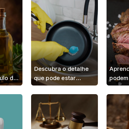
rápido
sem desperdício
import
desper
Descubra o detalhe
Aprend
tulo do
que pode estar
podem 
 para
danificando sua
patinho
roduto
panela no dia a dia
receita
idade
sem você notar
saboro