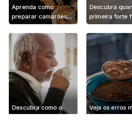
Aprenda como
Descubra qua
preparar camarões
primeira forte 
grelhados do jeito
fria de julho a
indicado por chef e
pelo Brasil e 
realçar o sabor sem
o dia mais frio
óleo ou limão
Descubra como o
Veja os erros 
café pode contribuir
comuns que d
para um
a durabilidade