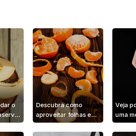
dar o
Descubra como
Veja p
nservar
aproveitar folhas e
uma m
is
cascas de tangerina
congel
 que ele
de um jeito simples e
revela