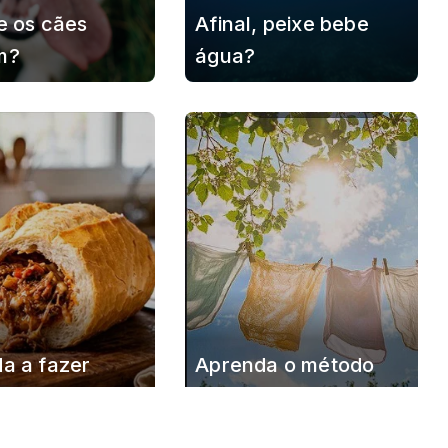
e os cães
Afinal, peixe bebe
m?
água?
a a fazer
Aprenda o método
 quente de
japonês para secar
com carne
roupas em dias frios