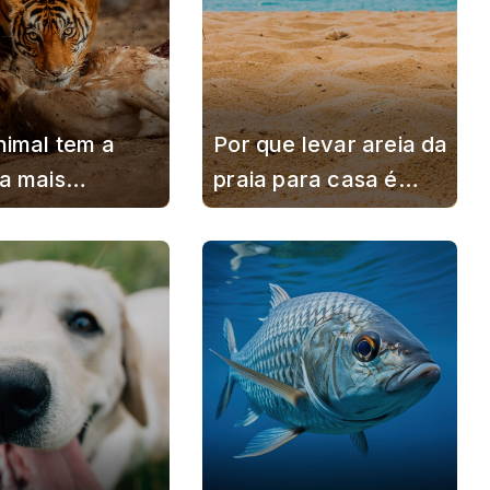
nimal tem a
Por que levar areia da
a mais
praia para casa é
osa?
crime?