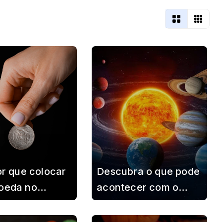
or que colocar
Descubra o que pode
oeda no
acontecer com o
ador pode
Sistema Solar quando
r um detalhe
o Sol morrer, segundo