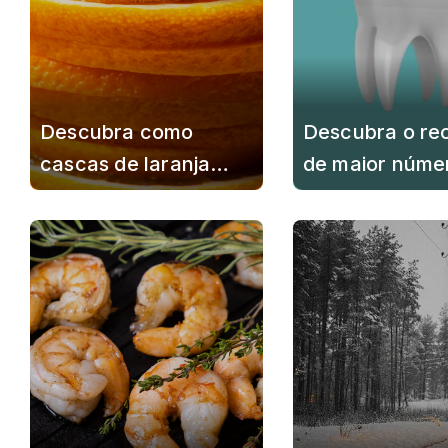
Descubra como
Descubra o re
cascas de laranja
de maior núme
podem ajudar a
dentes em um 
manter o vaso
humano
sanitário mais limpo e
perfumado no inverno