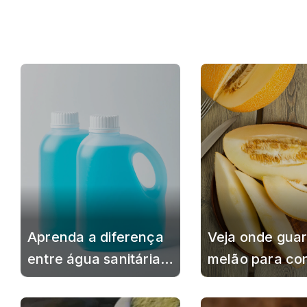
Aprenda a diferença
Veja onde guar
entre água sanitária e
melão para co
cloro e saiba quando
o sabor por ma
usar cada produto da
tempo e evitar